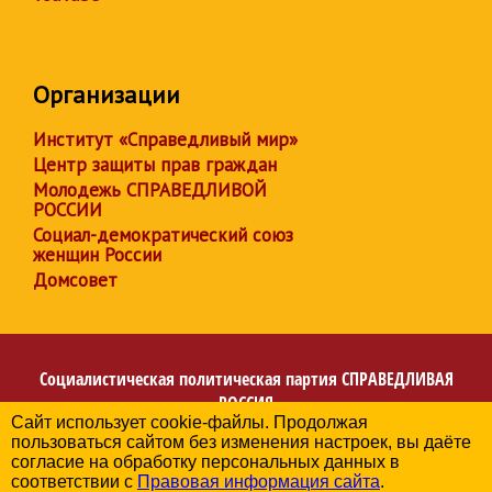
Организации
Институт «Справедливый мир»
Центр защиты прав граждан
Молодежь СПРАВЕДЛИВОЙ
РОССИИ
Социал-демократический союз
женщин России
Домсовет
Социалистическая политическая партия
СПРАВЕДЛИВАЯ
РОССИЯ
Сайт использует cookie-файлы. Продолжая
Региональное отделение партии в Калининградской
пользоваться сайтом без изменения настроек, вы даёте
области
согласие на обработку персональных данных в
© 2006-2026
соответствии с
Правовая информация сайта
.