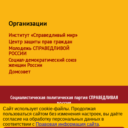
Организации
Институт «Справедливый мир»
Центр защиты прав граждан
Молодежь СПРАВЕДЛИВОЙ
РОССИИ
Социал-демократический союз
женщин России
Домсовет
Социалистическая политическая партия
СПРАВЕДЛИВАЯ
РОССИЯ
Сайт использует cookie-файлы. Продолжая
Региональное отделение партии в Калининградской
пользоваться сайтом без изменения настроек, вы даёте
области
согласие на обработку персональных данных в
© 2006-2026
соответствии с
Правовая информация сайта
.