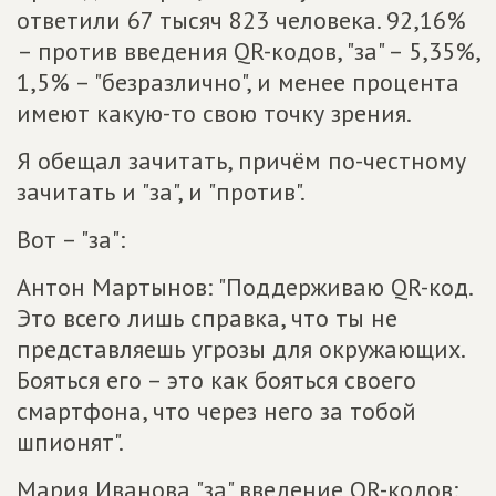
ответили 67 тысяч 823 человека. 92,16%
– против введения QR-кодов, "за" – 5,35%,
1,5% – "безразлично", и менее процента
имеют какую-то свою точку зрения.
Я обещал зачитать, причём по-честному
зачитать и "за", и "против".
Вот – "за":
Антон Мартынов: "Поддерживаю QR-код.
Это всего лишь справка, что ты не
представляешь угрозы для окружающих.
Бояться его – это как бояться своего
смартфона, что через него за тобой
шпионят".
Мария Иванова "за" введение QR-кодов: