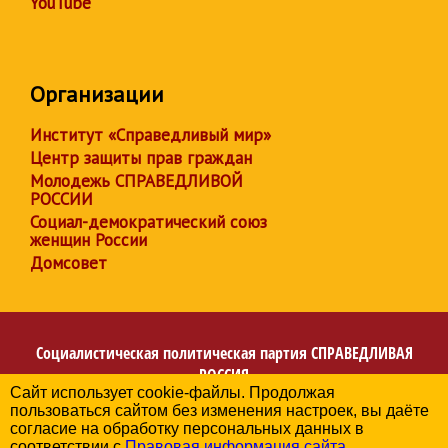
YouTube
Организации
Институт «Справедливый мир»
Центр защиты прав граждан
Молодежь СПРАВЕДЛИВОЙ
РОССИИ
Социал-демократический союз
женщин России
Домсовет
Социалистическая политическая партия
СПРАВЕДЛИВАЯ
РОССИЯ
Сайт использует cookie-файлы. Продолжая
Региональное отделение партии в Калининградской
пользоваться сайтом без изменения настроек, вы даёте
области
согласие на обработку персональных данных в
© 2006-2026
соответствии с
Правовая информация сайта
.