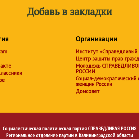
Добавь в закладки
тия
Организации
ram
Институт «Справедливый
Центр защиты прав граж
акте
Молодежь СПРАВЕДЛИВО
РОССИИ
лассники
Социал-демократический 
be
женщин России
Домсовет
Социалистическая политическая партия
СПРАВЕДЛИВАЯ РОССИЯ
Региональное отделение партии в Калининградской области