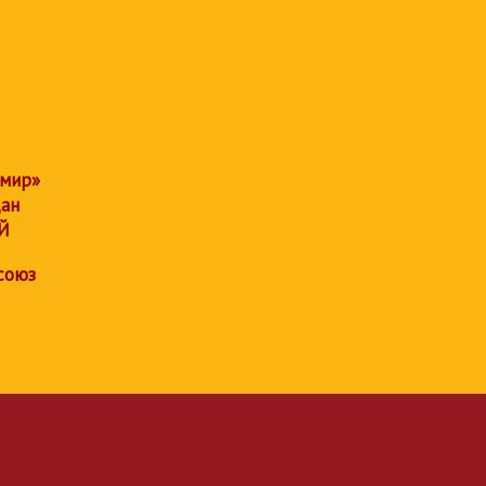
 мир»
дан
Й
союз