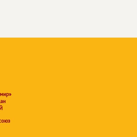
 мир»
дан
Й
союз