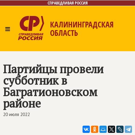
СПРАВЕДЛИВАЯ РОССИЯ
КАЛИНИНГРАДСКАЯ
≡
ОБЛАСТЬ
Главная
Новости
Лица
Фото/Видео
Газета
Контакты
Партийцы провели
субботник в
Багратионовском
районе
20 июля 2022