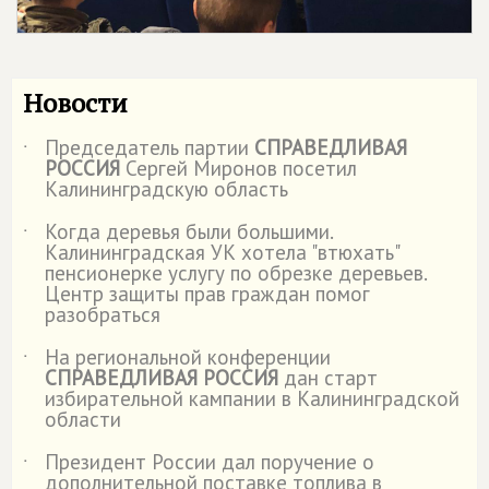
Новости
Председатель партии
СПРАВЕДЛИВАЯ
˙
РОССИЯ
Сергей Миронов посетил
Калининградскую область
Когда деревья были большими.
˙
Калининградская УК хотела "втюхать"
пенсионерке услугу по обрезке деревьев.
Центр защиты прав граждан помог
разобраться
На региональной конференции
˙
СПРАВЕДЛИВАЯ РОССИЯ
дан старт
избирательной кампании в Калининградской
области
Президент России дал поручение о
˙
дополнительной поставке топлива в