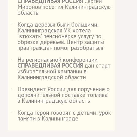
СПРАВЕДЛИВАЯ РОССИЯ
Сергей
Миронов посетил Калининградскую
область
Когда деревья были большими.
˙
Калининградская УК хотела
"втюхать" пенсионерке услугу по
обрезке деревьев. Центр защиты
прав граждан помог разобраться
На региональной конференции
˙
СПРАВЕДЛИВАЯ РОССИЯ
дан старт
избирательной кампании в
Калининградской области
Президент России дал поручение о
˙
дополнительной поставке топлива
в Калининградскую область
Когда герои говорят с детьми: урок
˙
памяти в Калининграде