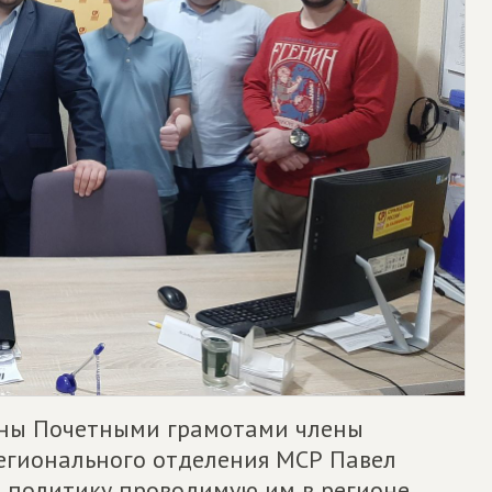
ены Почетными грамотами члены
егионального отделения МСР Павел
 политику проводимую им в регионе