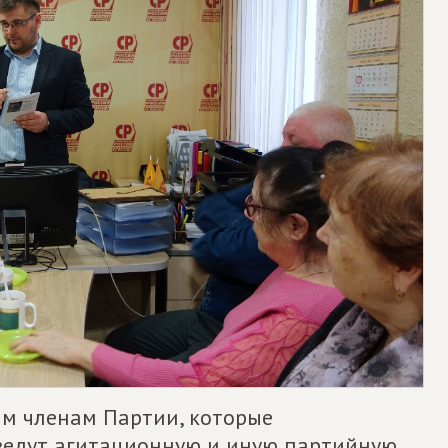
ым членам Партии, которые
ведут агитационную и иную партийную