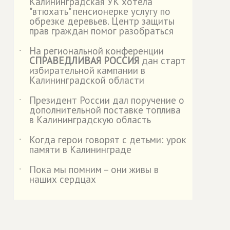
Калининградская УК хотела
"втюхать" пенсионерке услугу по
обрезке деревьев. Центр защиты
прав граждан помог разобраться
На региональной конференции
˙
СПРАВЕДЛИВАЯ РОССИЯ
дан старт
избирательной кампании в
Калининградской области
Президент России дал поручение о
˙
дополнительной поставке топлива
в Калининградскую область
Когда герои говорят с детьми: урок
˙
памяти в Калининграде
Пока мы помним – они живы в
˙
наших сердцах