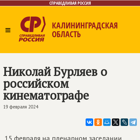
СПРАВЕДЛИВАЯ РОССИЯ
КАЛИНИНГРАДСКАЯ
≡
ОБЛАСТЬ
Главная
Новости
Лица
Фото/Видео
Газета
Контакты
Николай Бурляев о
российском
кинематографе
19 февраля 2024
15 февраля на пленарном заседании