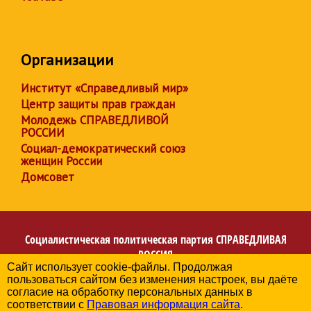
Организации
Институт «Справедливый мир»
Центр защиты прав граждан
Молодежь СПРАВЕДЛИВОЙ
РОССИИ
Социал-демократический союз
женщин России
Домсовет
Социалистическая политическая партия
СПРАВЕДЛИВАЯ
РОССИЯ
Сайт использует cookie-файлы. Продолжая
Региональное отделение партии в Калининградской
пользоваться сайтом без изменения настроек, вы даёте
области
согласие на обработку персональных данных в
© 2006-2026
соответствии с
Правовая информация сайта
.