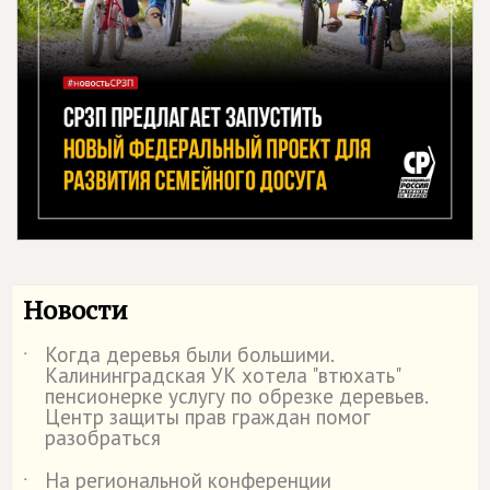
Новости
Когда деревья были большими.
˙
Калининградская УК хотела "втюхать"
пенсионерке услугу по обрезке деревьев.
Центр защиты прав граждан помог
разобраться
На региональной конференции
˙