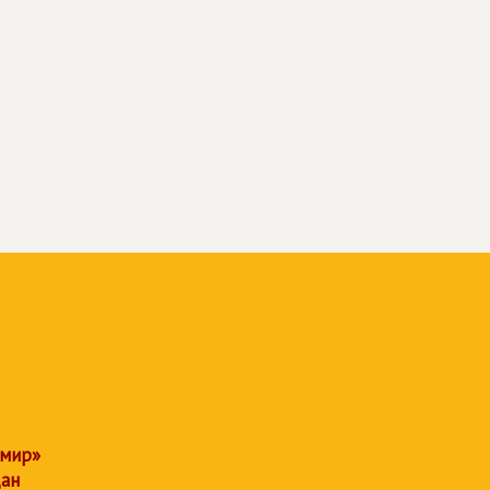
 мир»
дан