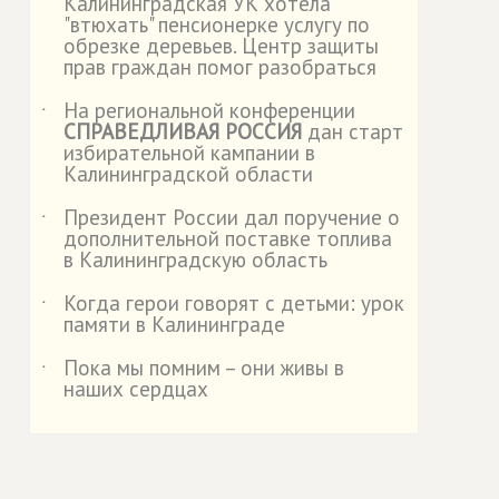
Калининградская УК хотела
"втюхать" пенсионерке услугу по
обрезке деревьев. Центр защиты
прав граждан помог разобраться
На региональной конференции
˙
СПРАВЕДЛИВАЯ РОССИЯ
дан старт
избирательной кампании в
Калининградской области
Президент России дал поручение о
˙
дополнительной поставке топлива
в Калининградскую область
Когда герои говорят с детьми: урок
˙
памяти в Калининграде
Пока мы помним – они живы в
˙
наших сердцах