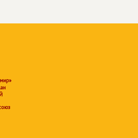
 мир»
дан
Й
союз