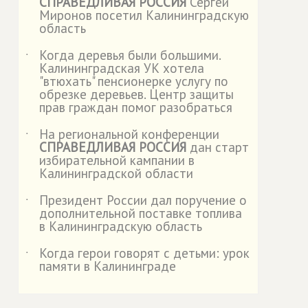
СПРАВЕДЛИВАЯ РОССИЯ
Сергей
Миронов посетил Калининградскую
область
Когда деревья были большими.
˙
Калининградская УК хотела
"втюхать" пенсионерке услугу по
обрезке деревьев. Центр защиты
прав граждан помог разобраться
На региональной конференции
˙
СПРАВЕДЛИВАЯ РОССИЯ
дан старт
избирательной кампании в
Калининградской области
Президент России дал поручение о
˙
дополнительной поставке топлива
в Калининградскую область
Когда герои говорят с детьми: урок
˙
памяти в Калининграде