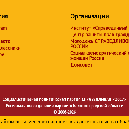
тия
Организации
ram
Институт «Справедливый
Центр защиты прав граж
акте
Молодежь СПРАВЕДЛИВО
РОССИИ
лассники
Социал-демократический 
be
женщин России
Домсовет
Социалистическая политическая партия
СПРАВЕДЛИВАЯ РОССИЯ
Региональное отделение партии в Калининградской области
© 2006-2026
Политика в отношении обработки персональных данных
сайтом без изменения настроек, вы даёте согласие на обр