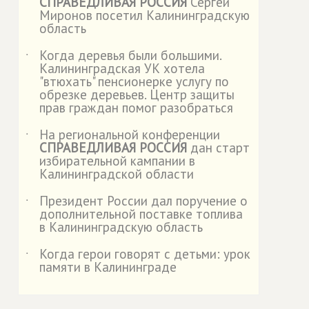
СПРАВЕДЛИВАЯ РОССИЯ
Сергей
Миронов посетил Калининградскую
область
Когда деревья были большими.
˙
Калининградская УК хотела
"втюхать" пенсионерке услугу по
обрезке деревьев. Центр защиты
прав граждан помог разобраться
На региональной конференции
˙
СПРАВЕДЛИВАЯ РОССИЯ
дан старт
избирательной кампании в
Калининградской области
Президент России дал поручение о
˙
дополнительной поставке топлива
в Калининградскую область
Когда герои говорят с детьми: урок
˙
памяти в Калининграде