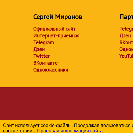
Сергей Миронов
Пар
Официальный сайт
Teleg
Интернет-приёмная
Дзен
Telegram
ВКонт
Дзен
Однок
Twitter
YouTu
ВКонтакте
Одноклассники
Сайт использует cookie-файлы. Продолжая пользоваться 
соответствии с
Правовая информация сайта
.