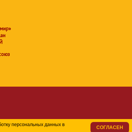
 мир»
дан
Й
союз
аботку персональных данных в
СОГЛАСЕН