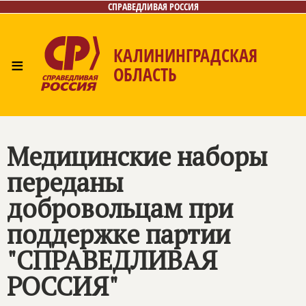
СПРАВЕДЛИВАЯ РОССИЯ
КАЛИНИНГРАДСКАЯ
≡
ОБЛАСТЬ
Главная
Новости
Лица
Фото/Видео
Газета
Контакты
Медицинские наборы
переданы
добровольцам при
поддержке партии
"
СПРАВЕДЛИВАЯ
РОССИЯ
"