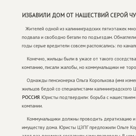
ИЗБАВИЛИ ДОМ ОТ НАШЕСТВИЙ СЕРОЙ Ч
Жителей одной из калининградских пятиэтажек мног
подвала и свободно бегали по подъездам. Обнаглели
годы серые вредители совсем распоясались: по кана
Конечно, жильцы были в ужасе от такого соседства
компанию, писали жалобы, но коммунальщики не торо
Однажды пенсионерка Ольга Королькова (имя измен
жильцов бедой со специалистами калининградского 
РОССИЯ
. Юристы подтвердили: борьба с нашествием
компании.
Коммунальщики должны проводить дератизацию и 
имуществу дома. Юристы ЦЗПГ предложили Ольге Кор
этот раз документ составили сами правоведы. В нем 