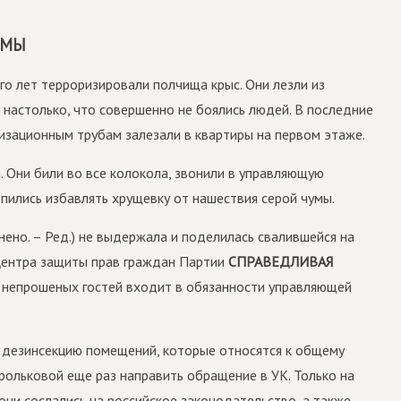
УМЫ
о лет терроризировали полчища крыс. Они лезли из
 настолько, что совершенно не боялись людей. В последние
лизационным трубам залезали в квартиры на первом этаже.
. Они били во все колокола, звонили в управляющую
пились избавлять хрущевку от нашествия серой чумы.
ено. – Ред.) не выдержала и поделилась свалившейся на
Центра защиты прав граждан Партии
СПРАВЕДЛИВАЯ
 непрошеных гостей входит в обязанности управляющей
дезинсекцию помещений, которые относятся к общему
ольковой еще раз направить обращение в УК. Только на
они сослались на российское законодательство, а также