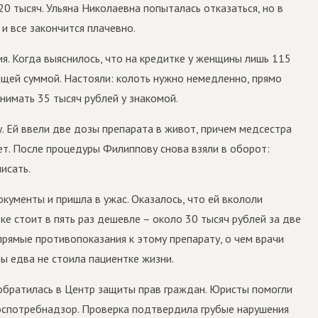
0 тысяч. Ульяна Николаевна попыталась отказаться, но в
и все закончится плачевно.
я. Когда выяснилось, что на кредитке у женщины лишь 115
ющей суммой. Настояли: колоть нужно немедленно, прямо
анимать 35 тысяч рублей у знакомой.
. Ей ввели две дозы препарата в живот, причем медсестра
ет. После процедуры Филиппову снова взяли в оборот:
исать.
окументы и пришла в ужас. Оказалось, что ей вкололи
ке стоит в пять раз дешевле – около 30 тысяч рублей за две
прямые противопоказания к этому препарату, о чем врачи
ы едва не стоила пациентке жизни.
 обратилась в Центр защиты прав граждан. Юристы помогли
оспотребнадзор. Проверка подтвердила грубые нарушения