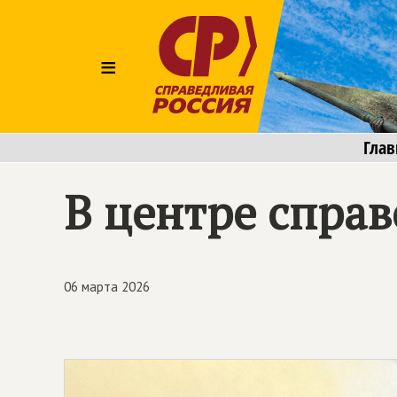
≡
Глав
В центре спра
06 марта 2026