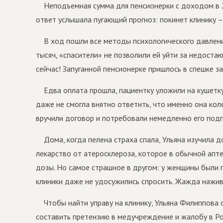
Неподъемная сумма для пенсионерки с доходом в 2
ответ услышала пугающий прогноз: покинет клинику – 
В ход пошли все методы психологического давлени
тысяч, «спасители» не позволили ей уйти за недоста
сейчас! Запуганной пенсионерке пришлось в спешке з
Едва оплата прошла, пациентку уложили на кушетку
даже не смогла внятно ответить, что именно она кол
вручили договор и потребовали немедленно его подп
Дома, когда пелена страха спала, Ульяна изучила д
лекарство от атеросклероза, которое в обычной апте
дозы. Но самое страшное в другом: у женщины были 
клиники даже не удосужились спросить. Жажда нажив
Чтобы найти управу на клинику, Ульяна Филиппова
составить претензию в медучреждение и жалобу в Р