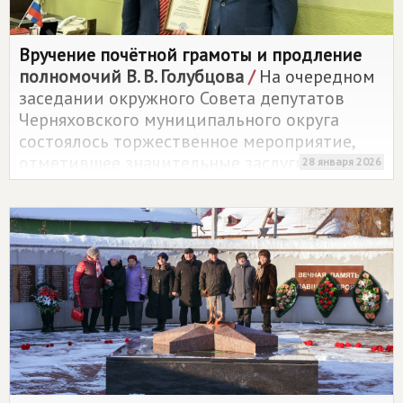
Вручение почётной грамоты и продление
полномочий В. В. Голубцова
/
На очередном
заседании окружного Совета депутатов
Черняховского муниципального округа
состоялось торжественное мероприятие,
отметившее значительные заслуги одного
28 января 2026
из ключевых деятелей местного
самоуправления.