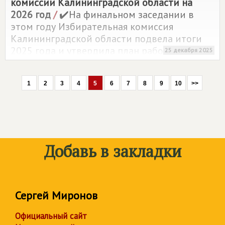
комиссии Калининградской области на
2026 год
/
✔️На финальном заседании в
этом году Избирательная комиссия
Калининградской области подвела итоги
2025 года и утвердила план работы на 2026
25 декабря 2025
год
1
2
3
4
5
6
7
8
9
10
>>
Добавь в закладки
Сергей Миронов
Официальный сайт