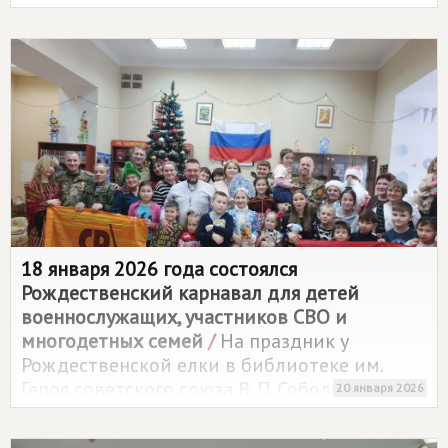
Юрию Владимировичу Шитикову медаль "За
заслуги перед Калининградской областью".
18 января 2026 года состоялся
Рождественский карнавал для детей
военнослужащих, участников СВО и
многодетных семей
/
На праздник у
Рождественской елки в библиотеке им.
Героя советского союза В. П. Соболева
20 января 2026
пришли дети военнослужащих, участников
специальной военной операции и