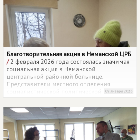
Благотворительная акция в Неманской ЦРБ
/
2 февраля 2026 года состоялась значимая
социальная акция в Неманской
центральной районной больнице.
Представители местного отделения
социалистической политической партии
09 января 2026
СПРАВЕДЛИВАЯ РОССИЯ
провели
благотворительную передачу необходимых
медицинских принадлежностей.