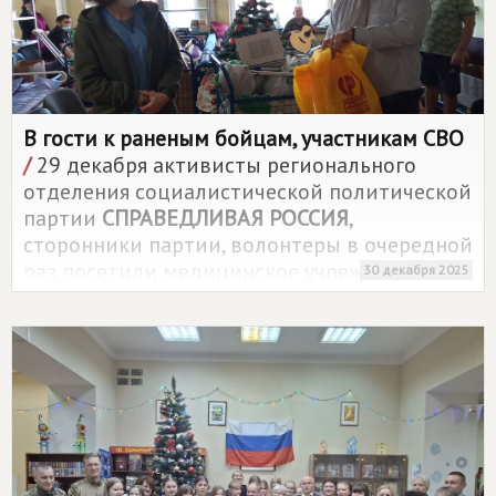
В гости к раненым бойцам, участникам СВО
/
29 декабря активисты регионального
отделения социалистической политической
партии
СПРАВЕДЛИВАЯ РОССИЯ
,
сторонники партии, волонтеры в очередной
раз посетили медицинское учреждение
30 декабря 2025
Калининградской области, где проходят
лечение бойцы участники специальной
военной операции, с важной миссией.