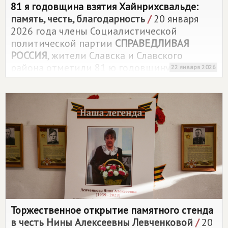
81 я годовщина взятия Хайнрихсвальде:
память, честь, благодарность
/
20 января
2026 года члены Социалистической
политической партии
СПРАВЕДЛИВАЯ
РОССИЯ
, жители Славска и Славского
района отметили 81 ю годовщину
22 января 2026
освобождения города Хайнрихсвальде
(ныне – Славск) от немецко фашистских
захватчиков. Эта дата – не просто страница
военной истории, а живой символ
мужества, самоотверженности и победы, за
которую была заплачена высочайшая цена.
Торжественное открытие памятного стенда
в честь Нины Алексеевны Левченковой
/
20