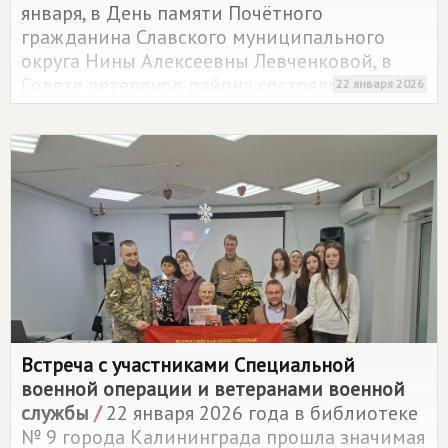
января, в День памяти Почётного
гражданина Славского муниципального
округа Нины Алексеевны Левченковой, в
Совете ветеранов района состоялось
22 января 2026
торжественное открытие памятного стенда,
посвящённого её жизни и выдающимся
заслугам.
Встреча с участниками Специальной
военной операции и ветеранами военной
службы
/
22 января 2026 года в библиотеке
№ 9 города Калининграда прошла значимая