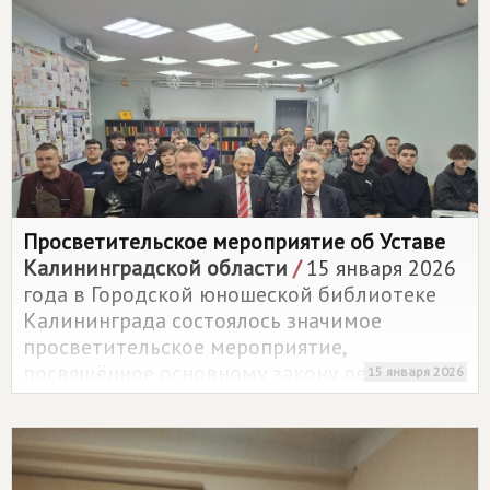
многодетных семей.
Просветительское мероприятие об Уставе
Калининградской области
/
15 января 2026
года в Городской юношеской библиотеке
Калининграда состоялось значимое
просветительское мероприятие,
посвящённое основному закону региона –
15 января 2026
Уставу Калининградской области.