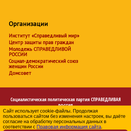
Организации
Институт «Справедливый мир»
Центр защиты прав граждан
Молодежь СПРАВЕДЛИВОЙ
РОССИИ
Социал-демократический союз
женщин России
Домсовет
Социалистическая политическая партия
СПРАВЕДЛИВАЯ
РОССИЯ
Сайт использует cookie-файлы. Продолжая
Региональное отделение партии в Калининградской
пользоваться сайтом без изменения настроек, вы даёте
области
согласие на обработку персональных данных в
© 2006-2026
соответствии с
Правовая информация сайта
.