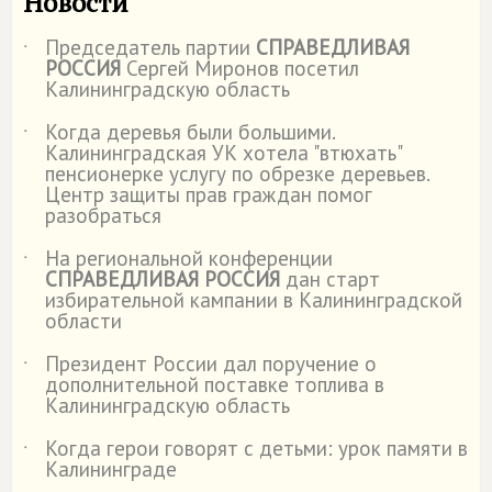
Новости
Председатель партии
СПРАВЕДЛИВАЯ
˙
РОССИЯ
Сергей Миронов посетил
Калининградскую область
Когда деревья были большими.
˙
Калининградская УК хотела "втюхать"
пенсионерке услугу по обрезке деревьев.
Центр защиты прав граждан помог
разобраться
На региональной конференции
˙
СПРАВЕДЛИВАЯ РОССИЯ
дан старт
избирательной кампании в Калининградской
области
Президент России дал поручение о
˙
дополнительной поставке топлива в
Калининградскую область
Когда герои говорят с детьми: урок памяти в
˙
Калининграде