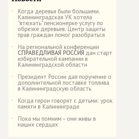
Когда деревья были большими.
˙
Калининградская УК хотела
"втюхать" пенсионерке услугу по
обрезке деревьев. Центр защиты
прав граждан помог разобраться
На региональной конференции
˙
СПРАВЕДЛИВАЯ РОССИЯ
дан старт
избирательной кампании в
Калининградской области
Президент России дал поручение о
˙
дополнительной поставке топлива
в Калининградскую область
Когда герои говорят с детьми: урок
˙
памяти в Калининграде
Пока мы помним – они живы в
˙
наших сердцах