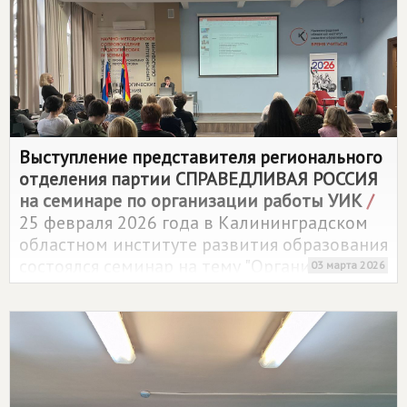
Выступление представителя регионального
отделения партии
СПРАВЕДЛИВАЯ РОССИЯ
на семинаре по организации работы УИК
/
25 февраля 2026 года в Калининградском
областном институте развития образования
состоялся семинар на тему "Организация
03 марта 2026
работы УИК на предстоящих выборах".