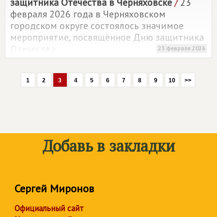
защитника Отечества в Черняховске
/
23
февраля 2026 года в Черняховском
городском округе состоялось значимое
мероприятие, посвящённое Дню защитника
Отечества.
23 февраля 2026
1
2
3
4
5
6
7
8
9
10
>>
Добавь в закладки
Сергей Миронов
Официальный сайт