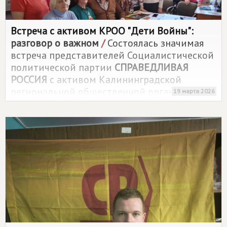
Встреча с активом КРОО "Дети Войны":
разговор о важном
/
Состоялась значимая
встреча представителей Социалистической
политической партии
СПРАВЕДЛИВАЯ
РОССИЯ
с активом Калининградской
региональной общественной организации
19 марта 2026
"Дети войны".