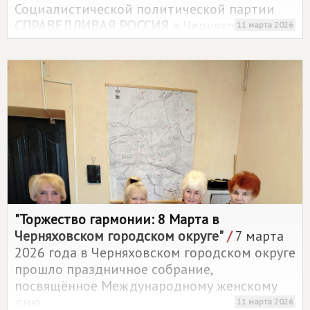
Социалистической политической партии
СПРАВЕДЛИВАЯ РОССИЯ
в Черняховском
11 марта 2026
городском округе Владимир Васильевич
Голубцов поздравил с Международным
женским днём ветеранов государственной
и муниципальной службы Черняховского
района.
"Торжество гармонии: 8 Марта в
Черняховском городском округе"
/
7 марта
2026 года в Черняховском городском округе
прошло праздничное собрание,
посвящённое Международному женскому
дню.
11 марта 2026